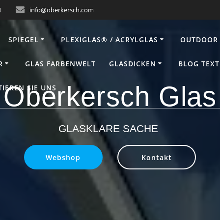
4
info@oberkersch.com
SPIEGEL
PLEXIGLAS® / ACRYLGLAS
OUTDOOR 
R
GLAS FARBENWELT
GLASDICKEN
BLOG TEXT
Oberkersch Glas
IEREN SIE UNS
GLASKLARE SACHE
Webshop
Kontakt