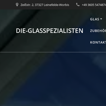
Skip
Zeißstr. 2, 37327 Leinefelde-Worbis
+49 3605 547487
to
content
GLAS
DIE-GLASSPEZIALISTEN
ZUBEHÖ
KONTAKT