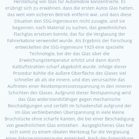
Herstellung von Glas für Automobile konzentrierte. Es
erübrigt sich zu erwähnen, dass die ersten Autos Glas hatten,
das weit vom sicheren Betrieb entfernt war, und dass diese
Situation den SSG-Ingenieuren nicht zusagte, und sie
begannen, nach Material zu suchen, das gewöhnliches
Flachglas ersetzen konnte, das für die Verglasung der
Fahrerkabine verwendet wurde. Als Ergebnis der Forschung
entwickelten die SSG-Ingenieure 1929 eine spezielle
Technologie, bei der das Glas über die
Erweichungstemperatur erhitzt und dann durch
Kaltluftstrahlen scharf abgekühlt wurde. Infolge dieser
Prozedur kühlte die äußere Oberfläche des Glases viel
schneller ab als die innere, und dies verursachte das
Auftreten einer Restkompressionsspannung in den inneren
Schichten des Glases. Aufgrund dieser Restspannung wird
das Glas widerstandsfähiger gegen mechanische
Beschädigungen und zerfällt im Schadensfall aufgrund der
im Glas verbleibenden Überspannung in viele kleine
Bruchstücke ohne scharfe Kanten, die bei einer Beschädigung
von gewöhnlichem Glas entstehen . Ausgeglichenes Glas hat
sich somit zu einem idealen Werkzeug für die Verglasung
eines Fahrzeuginnenraums entwickelt. Nach der Entwicklung