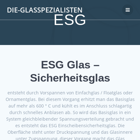
DIE-GLASSPEZIALISTEN
ESG
ESG Glas –
Sicherheitsglas
entsteht durch Vorspannen von Einfachglas / Floatglas oder
Ornamentglas. Bei diesem Vorgang erhitzt man das Basisglas
auf mehr als 600 ° С und kühlt es im Anschluss schlagartig
durch schnelles Anblasen ab. So wird das Basisglas in ein
System gleichbleibender Spannungsverteilung gebracht und
es entsteht das ESG Einscheibensicherheitsglas. Die
Oberfläche steht unter Druckspannung und das Glasinnere
unter Zugspannung, dieser Vorgang macht das Glas