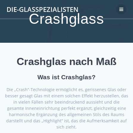
DIE-GLASSPEZIALISTEN
Crashglass
Crashglas nach Maß
Was ist Crashglas?
Die „Crash“-Technologie ermöglicht es, gerissenes Glas oder
besser gesagt Glas mit einem solchen Effekt herzustellen, das
in vielen Fällen sehr beeindruckend aussieht und die
gesamte Inneneinrichtung perfekt ergänzt, gleichzeitig eine
harmonische Ergänzung des allgemeinen Stils des Raums
darstellt und das „Highlight“ ist, das die Aufmerksamkeit auf
sich zieht.