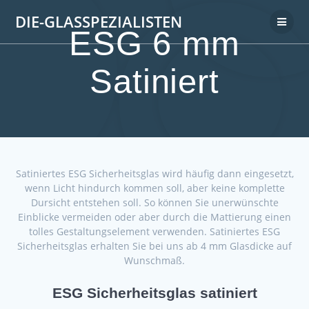
DIE-GLASSPEZIALISTEN
ESG 6 mm
Satiniert
Satiniertes ESG Sicherheitsglas wird häufig dann eingesetzt,
wenn Licht hindurch kommen soll, aber keine komplette
Dursicht entstehen soll. So können Sie unerwünschte
Einblicke vermeiden oder aber durch die Mattierung einen
tolles Gestaltungselement verwenden. Satiniertes ESG
Sicherheitsglas erhalten Sie bei uns ab 4 mm Glasdicke auf
Wunschmaß.
ESG Sicherheitsglas satiniert