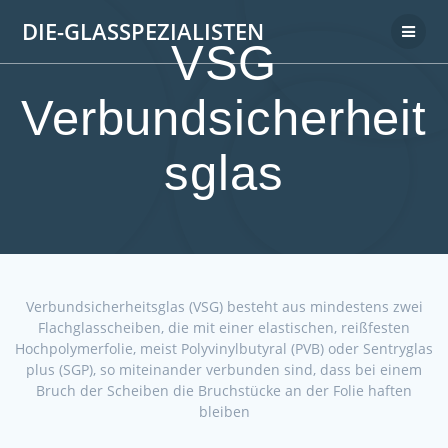
DIE-GLASSPEZIALISTEN
VSG
Verbundsicherheit
sglas
Verbundsicherheitsglas (VSG) besteht aus mindestens zwei
Flachglasscheiben, die mit einer elastischen, reißfesten
Hochpolymerfolie, meist Polyvinylbutyral (PVB) oder Sentryglas
plus (SGP), so miteinander verbunden sind, dass bei einem
Bruch der Scheiben die Bruchstücke an der Folie haften
bleiben