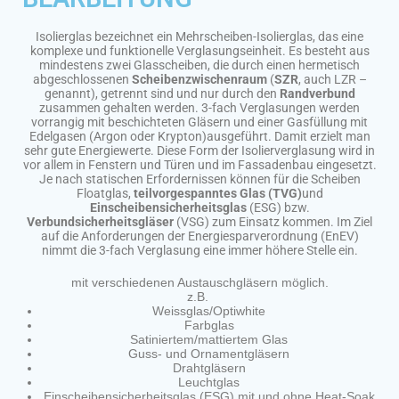
Isolierglas bezeichnet ein Mehrscheiben-Isolierglas, das eine
komplexe und funktionelle Verglasungseinheit. Es besteht aus
mindestens zwei Glasscheiben, die durch einen hermetisch
abgeschlossenen
Scheibenzwischenraum
(
SZR
, auch LZR –
genannt), getrennt sind und nur durch den
Randverbund
zusammen gehalten werden. 3-fach Verglasungen werden
vorrangig mit beschichteten Gläsern und einer Gasfüllung mit
Edelgasen (Argon oder Krypton)ausgeführt. Damit erzielt man
sehr gute Energiewerte. Diese Form der Isolierverglasung wird in
vor allem in Fenstern und Türen und im Fassadenbau eingesetzt.
Je nach statischen Erfordernissen können für die Scheiben
Floatglas,
teilvorgespanntes
Glas (TVG)
und
Einscheibensicherheitsglas
(ESG) bzw.
Verbundsicherheitsgläser
(VSG) zum Einsatz kommen. Im Ziel
auf die Anforderungen der Energiesparverordnung (EnEV)
nimmt die 3-fach Verglasung eine immer höhere Stelle ein.
mit verschiedenen Austauschgläsern möglich.
z.B.
Weissglas/Optiwhite
Farbglas
Satiniertem/mattiertem
Glas
Guss- und Ornamentgläsern
Drahtgläsern
Leuchtglas
Einscheibensicherheitsglas (ESG
) mit und ohne Heat-Soak