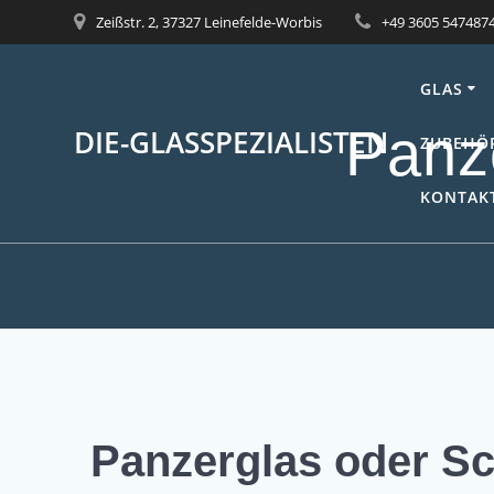
Skip
Zeißstr. 2, 37327 Leinefelde-Worbis
+49 3605 547487
to
content
GLAS
Panze
DIE-GLASSPEZIALISTEN
ZUBEHÖ
KONTAKT
Panzerglas oder S