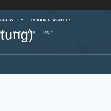
GLASWELT
INDOOR GLASWELT
itung)
E
MEDIOTHEK
FAQ