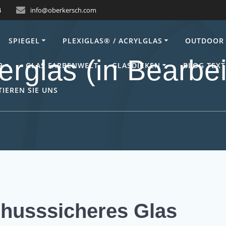
4
info@oberkersch.com
SPIEGEL
PLEXIGLAS® / ACRYLGLAS
OUTDOOR 
rglas (in Bearbe
R
GLAS FARBENWELT
GLASDICKEN
BLOG TEXT
IEREN SIE UNS
chusssicheres Glas