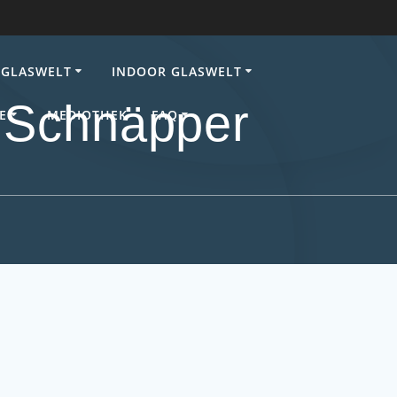
GLASWELT
INDOOR GLASWELT
d Schnäpper
E
MEDIOTHEK
FAQ