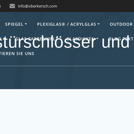
4
info@oberkersch.com
SPIEGEL
PLEXIGLAS® / ACRYLGLAS
OUTDOOR 
türschlösser un
R
GLAS FARBENWELT
GLASDICKEN
BLOG TEXT
IEREN SIE UNS