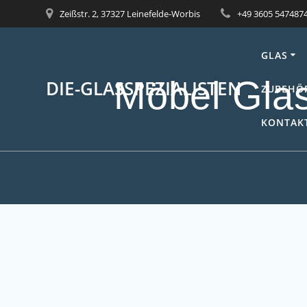
Skip
Zeißstr. 2, 37327 Leinefelde-Worbis
+49 3605 547487
to
content
GLAS
Möbel Glas
DIE-GLASSPEZIALISTEN
ZUBEHÖ
KONTAKT