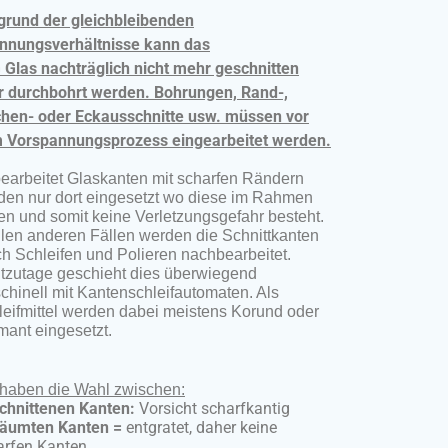
grund der gleichbleibenden
nnungsverhältnisse kann das
 Glas nachträglich nicht mehr geschnitten
r durchbohrt werden. Bohrungen, Rand-,
chen- oder Eckausschnitte usw. müssen vor
 Vorspannungsprozess eingearbeitet werden.
earbeitet Glaskanten mit scharfen Rändern
den nur dort eingesetzt wo diese im Rahmen
en und somit keine Verletzungsgefahr besteht.
llen anderen Fällen werden die Schnittkanten
ch Schleifen und Polieren nachbearbeitet.
tzutage geschieht dies überwiegend
chinell mit Kantenschleifautomaten. Als
leifmittel werden dabei meistens Korund oder
mant eingesetzt.
 haben die Wahl zwischen:
chnittenen Kanten:
Vorsicht scharfkantig
äumten Kanten =
entgratet, daher keine
arfen Kanten