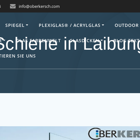
4
info@oberkersch.com
SPIEGEL
PLEXIGLAS® / ACRYLGLAS
OUTDOOR 
Schiene in Laibun
R
GLAS FARBENWELT
GLASDICKEN
BLOG TEXT
IEREN SIE UNS