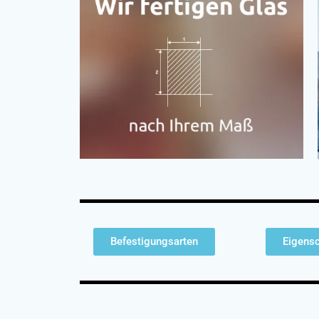
Befestigungsarten
Eigensc