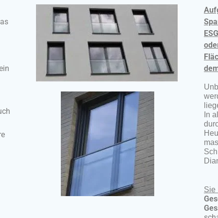
Auf
das
Spa
ESG
ode
Flä
ein
dem
Unb
wer
lieg
uch
In a
dur
Heu
re
mas
Sch
Dia
Sie
Ges
Ges
sch