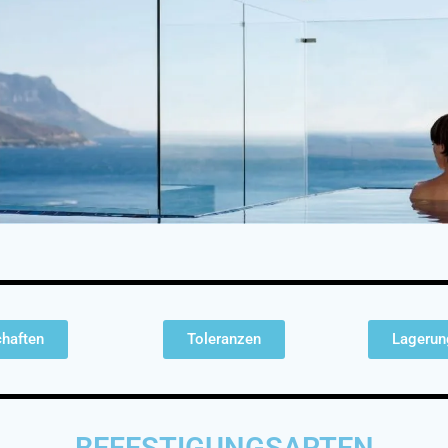
haften
Toleranzen
Lagerun