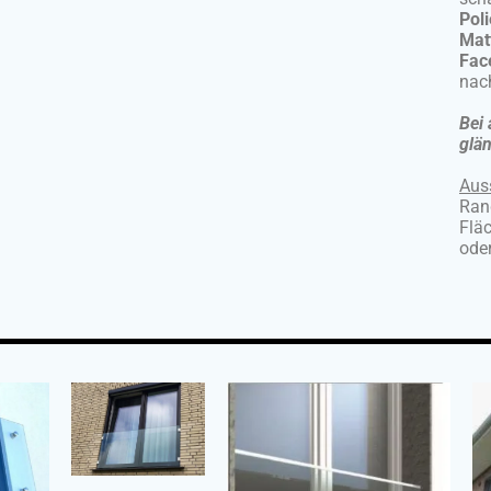
Poli
Matt
Face
nac
Bei 
glän
Aus
Ran
Fläc
oder