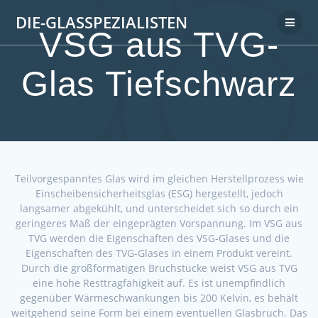
DIE-GLASSPEZIALISTEN
VSG aus TVG-
Glas Tiefschwarz
Teilvorgespanntes Glas wird im gleichen Herstellprozess wie
Einscheibensicherheitsglas (ESG) hergestellt, jedoch
langsamer abgekühlt, und unterscheidet sich so durch ein
geringeres Maß der eingeprägten Vorspannung. Im VSG aus
TVG werden die Eigenschaften des VSG-Glases und die
Eigenschaften des TVG-Glases in einem Produkt vereint.
Durch die großformatigen Bruchstücke weist VSG aus TVG
eine hohe Resttragfähigkeit auf. Es ist unempfindlich
gegenüber Wärmeschwankungen bis 200 Kelvin, es behält
weitgehend seine Form bei einem eventuellen Glasbruch. Das