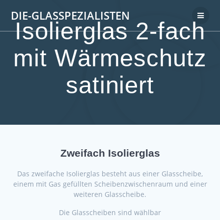
DIE-GLASSPEZIALISTEN
Isolierglas 2-fach
mit Wärmeschutz
satiniert
Zweifach Isolierglas
Das zweifache Isolierglas besteht aus einer Glasscheibe,
einem mit Gas gefüllten Scheibenzwischenraum und einer
weiteren Glasscheibe.
Die Glasscheiben sind wählbar