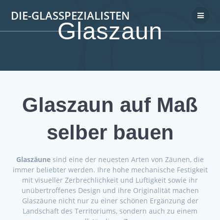
DIE-GLASSPEZIALISTEN
Glaszaun
Glaszaun auf Maß
selber bauen
Glaszäune
sind eine der neuesten Arten von Zäunen, die
immer beliebter werden. Ihre hohe mechanische Festigkeit
mit visueller Zerbrechlichkeit und Luftigkeit sowie ihr
unübertroffenes Design und ihre Originalität machen
Glaszäune nicht nur zu einer schönen Ergänzung der
Landschaft des Territoriums, sondern auch zu einem