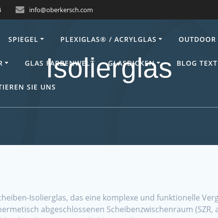
4
info@oberkersch.com
SPIEGEL
PLEXIGLAS® / ACRYLGLAS
OUTDOOR 
Isolierglas
R
GLAS FARBENWELT
GLASDICKEN
BLOG TEXT
IEREN SIE UNS
cheiben-Isolierglas, das eine komplexe und funktionelle Verg
 hermetisch abgeschlossenen Scheibenzwischenraum (SZR, a