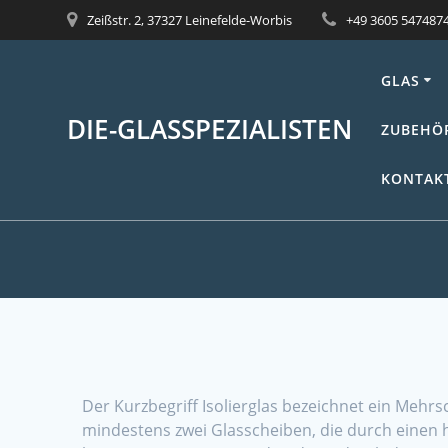
Skip
Zeißstr. 2, 37327 Leinefelde-Worbis
+49 3605 547487
to
content
GLAS
DIE-GLASSPEZIALISTEN
ZUBEHÖ
KONTAKT
Der Kurzbegriff Isolierglas bezeichnet ein Mehrs
mindestens zwei Glasscheiben, die durch einen