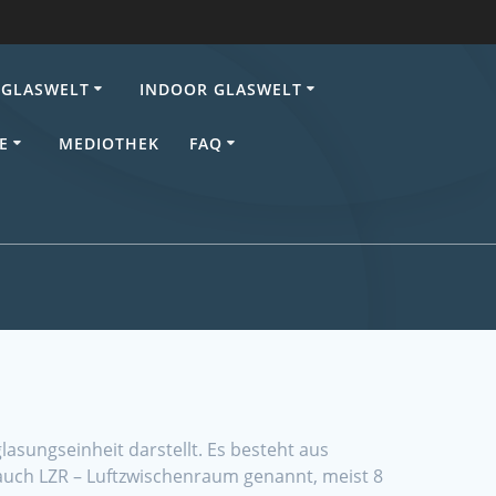
GLASWELT
INDOOR GLASWELT
E
MEDIOTHEK
FAQ
lasungseinheit darstellt. Es besteht aus
uch LZR – Luftzwischenraum genannt, meist 8