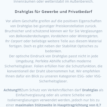
Innenräumen oder wetterstabil im Außenbereich.
Drahtglas für Gewerbe und Privatbedarf
Vor allem Geschäfte greifen auf die positiven Eigenschaften
von Drahtglas bei günstiger Preiskonstellation zurück.
Bruchsicher und schützend können wir für Sie Verglasungen
von
Balkonüberdachungen
,
Vordächern
oder
Wintergärten
,
Ihr
Carport
oder beliebige weitere Teile aus diesem Material
fertigen. Doch es gibt neben der Stabilität Optisches zu
bedenken.
Der optische Eindruck von Drahtglas passt nicht in jede
Umgebung. Perfekte Abhilfe schaffen moderne
Sicherheitsgläser. Folien erfüllen hier die Schutzfunktion, die
konventionell der Draht übernommen hat. Wir empfehlen
Ihnen dafür ein Blick zu unseren Kategorien ESG- oder VSG-
Sicherheitsgläser.
Achtung!!!!
Zum Schutz von Verkehrsflächen darf
Drahtglas
als
Einfachverglasung oder als untere Scheibe von
Isolierverglasungen verwendet werden, jedoch nur bis zu
einer
maximalen Stützweite in Haupttragrichtung
von 0,7