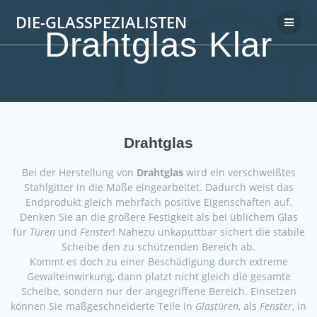
DIE-GLASSPEZIALISTEN
Drahtglas Klar
Drahtglas
Bei der Herstellung von
Drahtglas
wird ein verschweißtes
Stahlgitter in die Maße eingearbeitet. Dadurch weist das
Endprodukt gleich mehrfach positive Eigenschaften auf.
Denken Sie an die größere Festigkeit als bei üblichem Glas
für
Türen
und
Fenster
! Nahezu unkaputtbar sichert die stabile
Scheibe den zu schützenden Bereich ab.
Kommt es doch zu einer Beschädigung durch extreme
Gewalteinwirkung, dann platzt nicht gleich die gesamte
Scheibe, sondern nur der angegriffene Bereich. Einsetzen
können Sie maßgeschneiderte Teile in
Glastüren
, als
Fenster
, in