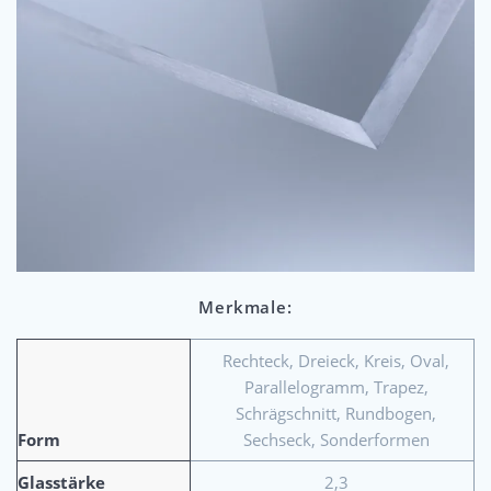
Merkmale:
Rechteck, Dreieck, Kreis, Oval,
Parallelogramm, Trapez,
Schrägschnitt, Rundbogen,
Form
Sechseck, Sonderformen
Glasstärke
2,3