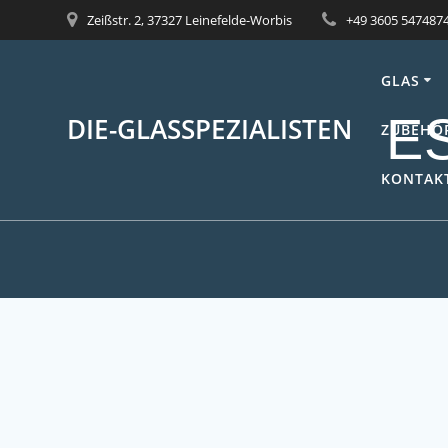
Skip
Zeißstr. 2, 37327 Leinefelde-Worbis
+49 3605 547487
to
content
GLAS
ES
DIE-GLASSPEZIALISTEN
ZUBEHÖ
KONTAKT