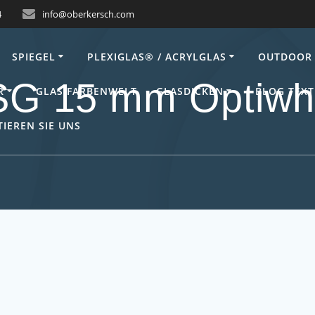
4
info@oberkersch.com
SPIEGEL
PLEXIGLAS® / ACRYLGLAS
OUTDOOR 
G 15 mm Optiwh
R
GLAS FARBENWELT
GLASDICKEN
BLOG TEXT
IEREN SIE UNS