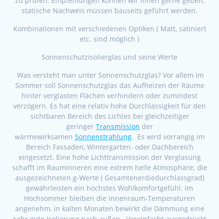
zu prüfen. Empfehlungen können wir Ihnen gerne geben,
statische Nachweis müssen bauseits geführt werden.
Kombinationen mit verschiedenen Optiken ( Matt, satiniert
etc. sind möglich )
Sonnenschutzisolierglas und seine Werte
Was versteht man unter Sonnenschutzglas? Vor allem im
Sommer soll Sonnenschutzglas das Aufheizen der Räume
hinter verglasten Flächen verhindern oder zumindest
verzögern. Es hat eine relativ hohe Durchlässigkeit für den
sichtbaren Bereich des Lichtes bei gleichzeitiger
geringer
Transmission
der
wärmewirksamen
Sonnenstrahlung
. Es wird vorrangig im
Bereich Fassaden, Wintergarten- oder Dachbereich
eingesetzt. Eine hohe Lichttransmission der Verglasung
schafft im Rauminneren eine extrem helle Atmosphäre; die
ausgezeichneten g-Werte ( Gesamtenerdiedurchlassgrad)
gewährleisten ein höchstes Wohlkomfortgefühl. Im
Hochsommer bleiben die Innenraum-Temperaturen
angenehm, in kalten Monaten bewirkt die Dämmung eine
sehr gute Isolierung nach außen. Vereinfacht ausgedrückt