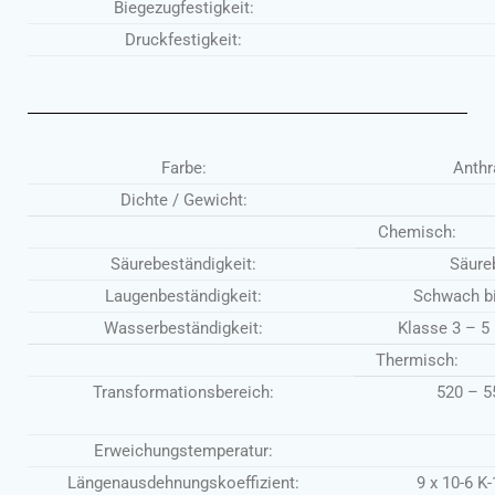
Biegezugfestigkeit:
Druckfestigkeit:
Farbe:
Anthr
Dichte / Gewicht:
Chemisch:
Säurebeständigkeit:
Säure
Laugenbeständigkeit:
Schwach bi
Wasserbeständigkeit:
Klasse 3 – 5 
Thermisch:
Transformationsbereich:
520 – 5
Erweichungstemperatur:
Längenausdehnungskoeffizient:
9 x 10-6 K