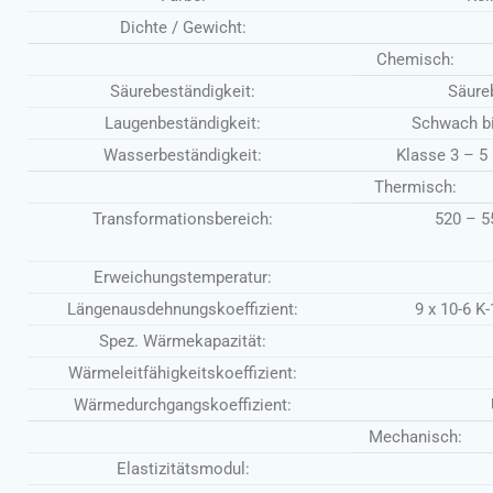
Dichte / Gewicht:
Chemisch:
Säurebeständigkeit:
Säure
Laugenbeständigkeit:
Schwach bi
Wasserbeständigkeit:
Klasse 3 – 5 
Thermisch:
Transformationsbereich:
520 – 5
Erweichungstemperatur:
Längenausdehnungskoeffizient:
9 x 10-6 K
Spez. Wärmekapazität:
Wärmeleitfähigkeitskoeffizient:
Wärmedurchgangskoeffizient:
Mechanisch:
Elastizitätsmodul: