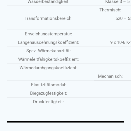
Wasserbeständigkeit:
Klasse 3 – 5 
Thermisch:
Transformationsbereich:
520 – 5
Erweichungstemperatur:
Längenausdehnungskoeffizient:
9 x 10-6 K
Spez. Wärmekapazität:
Wärmeleitfähigkeitskoeffizient:
Wärmedurchgangskoeffizient:
Mechanisch:
Elastizitätsmodul:
Biegezugfestigkeit:
Druckfestigkeit: