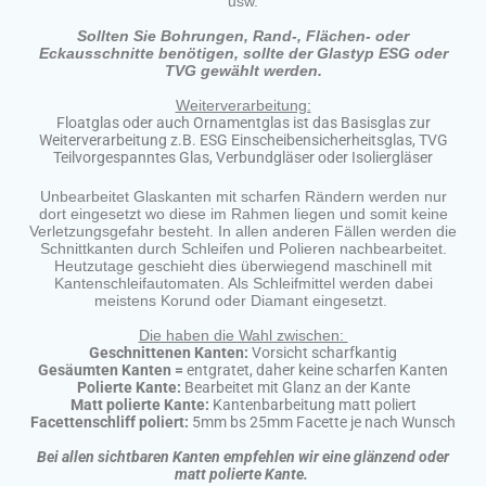
usw.
Sollten Sie Bohrungen, Rand-, Flächen- oder
Eckausschnitte benötigen, sollte der Glastyp ESG oder
TVG gewählt werden.
Weiterverarbeitung:
Floatglas oder auch Ornamentglas ist das Basisglas zur
Weiterverarbeitung z.B. ESG Einscheibensicherheitsglas, TVG
Teilvorgespanntes Glas, Verbundgläser oder Isoliergläser
Unbearbeitet Glaskanten mit scharfen Rändern werden nur
dort eingesetzt wo diese im Rahmen liegen und somit keine
Verletzungsgefahr besteht. In allen anderen Fällen werden die
Schnittkanten durch Schleifen und Polieren nachbearbeitet.
Heutzutage geschieht dies überwiegend maschinell mit
Kantenschleifautomaten. Als Schleifmittel werden dabei
meistens Korund oder Diamant eingesetzt.
Die haben die Wahl zwischen:
Geschnittenen Kanten:
Vorsicht scharfkantig
Gesäumten Kanten =
entgratet, daher keine scharfen Kanten
Polierte Kante:
Bearbeitet mit Glanz an der Kante
Matt polierte Kante:
Kantenbarbeitung matt poliert
Facettenschliff poliert:
5mm bs 25mm Facette je nach Wunsch
Bei allen sichtbaren Kanten empfehlen wir eine glänzend oder
matt polierte Kante.