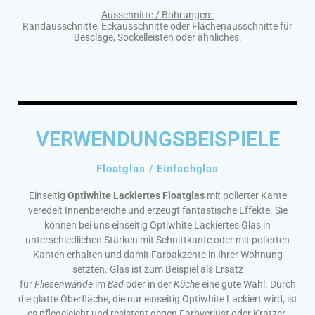
Ausschnitte / Bohrungen:
Randausschnitte, Eckausschnitte oder Flächenausschnitte für
Bescläge, Sockelleisten oder ähnliches.
VERWENDUNGSBEISPIELE
Floatglas / Einfachglas
Einseitig
Optiwhite Lackiertes Floatglas
mit polierter Kante
veredelt Innenbereiche und erzeugt fantastische Effekte. Sie
können bei uns einseitig Optiwhite Lackiertes Glas in
unterschiedlichen Stärken mit Schnittkante oder mit polierten
Kanten erhalten und damit Farbakzente in Ihrer Wohnung
setzten. Glas ist zum Beispiel als Ersatz
für
Fliesenwände
im
Bad
oder in der
Küche
eine gute Wahl. Durch
die glatte Oberfläche, die nur einseitig Optiwhite Lackiert wird, ist
es pflegeleicht und resistent gegen Farbverlust oder Kratzer.