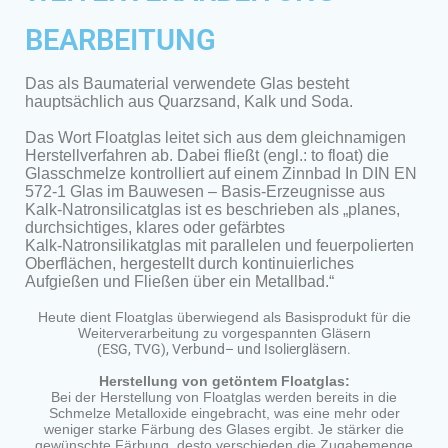
BEARBEITUNG
Das als Baumaterial verwendete Glas besteht
hauptsächlich aus Quarzsand, Kalk und Soda.
Das Wort Floatglas leitet sich aus dem gleichnamigen
Herstellverfahren ab. Dabei fließt (engl.: to float) die
Glasschmelze kontrolliert auf einem Zinnbad In DIN EN
572-1 Glas im Bauwesen – Basis-Erzeugnisse aus
Kalk-Natronsilicatglas ist es beschrieben als „planes,
durchsichtiges, klares oder gefärbtes
Kalk-Natronsilikatglas mit parallelen und feuerpolierten
Oberflächen, hergestellt durch kontinuierliches
Aufgießen und Fließen über ein Metallbad.“
Heute dient Floatglas überwiegend als Basisprodukt für die
Weiterverarbeitung zu vorgespannten Gläsern
(
ESG
,
TVG
),
Verbund
– und
Isoliergläsern
.
Herstellung von getöntem Floatglas:
Bei der Herstellung von Floatglas werden bereits in die
Schmelze Metalloxide eingebracht, was eine mehr oder
weniger starke Färbung des Glases ergibt. Je stärker die
gewünschte Färbung, desto verschieden die Zugabemenge